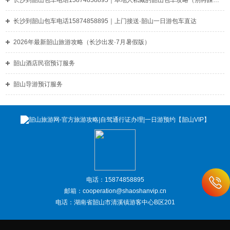
长沙到韶山包车电话15874858895｜本地人私藏的韶山包车攻略（别再踩坑了）
长沙到韶山包车电话15874858895｜上门接送·韶山一日游包车直达
‌2026年最新韶山旅游攻略（长沙出发·7月暑假版）‌
韶山酒店民宿预订服务
韶山导游预订服务
电话：15874858895
邮箱：cooperation@shaoshanvip.cn
电话：湖南省韶山市清溪镇游客中心B区201