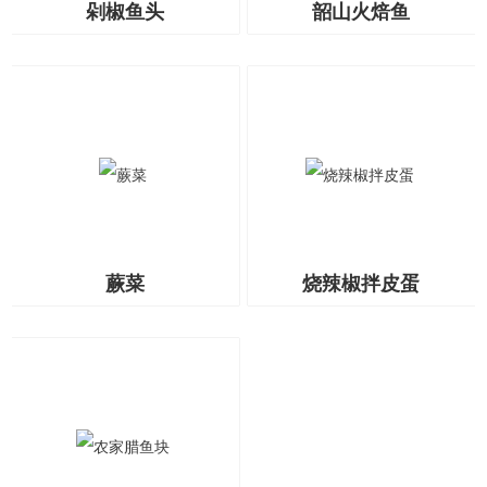
剁椒鱼头
韶山火焙鱼
蕨菜
烧辣椒拌皮蛋