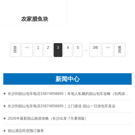
农家腊鱼块
首
<<
1
2
3
4
5
3/6
>>
尾
···
页
页
新闻中心
长沙到韶山包车电话15874858895｜本地人私藏的韶山包车攻略（别再踩坑了）
长沙到韶山包车电话15874858895｜上门接送·韶山一日游包车直达
‌2026年最新韶山旅游攻略（长沙出发·7月暑假版）‌
韶山酒店民宿预订服务