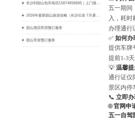
长沙到韶山包车电话15874858895｜上门接送·韶山一日游包车直达
五一期间
‌2026年最新韶山旅游攻略（长沙出发·7月暑假版）‌
入，耗时
办理通行
韶山酒店民宿预订服务
✅ ‌
如何办
韶山导游预订服务
提供车牌
提前1-
💡 ‌
温馨提
通行证仅
景区内停
📞 ‌
立即办理
🌐 ‌
官网申请：h
五一自驾