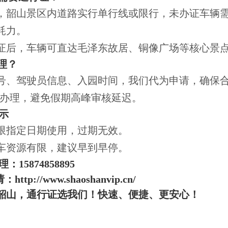
，韶山景区内道路实行单行线或限行，未办证车辆
耗力。
证后，车辆可直达毛泽东故居、铜像广场等核心景
理？
号、驾驶员信息、入园时间，我们代为申请，确保
3天办理，避免假期高峰审核延迟。
示
限指定日期使用，过期无效。
车资源有限，建议早到早停。
：15874858895
ttp://www.shaoshanvip.cn/
韶山，通行证选我们！快速、便捷、更安心！