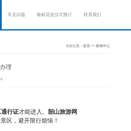
常见问题
敬献花篮仪式预订
联系我们
当前位置：
首页
>>
新闻中心
办理
89
区通行证
‌才能进入。‌
韶山旅游网
达景区，避开限行烦恼！